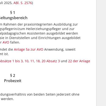
uli 2025,
ABl. S. 2576
)
§ 1
eltungsbereich
 im Rahmen der praxisintegrierten Ausbildung zur
ngspflegerin/zum Heilerziehungspfleger und zur
ialpädagogischen Assistenten ausgebildet werden
 sie in Dienststellen und Einrichtungen ausgebildet
er
AVO
fallen.
indet die
Anlage 5a zur AVO
Anwendung, soweit
t ist.
Absätze 1 bis 3
,
10
,
11
,
18
,
20 Absatz 3
und
22 der Anlage
§ 2
Probezeit
dungsverhältnis von beiden Seiten jederzeit ohne
t werden.