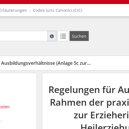
Erläuterungen
Codex Iuris Canonici (CIC)
Suche mit Platzhalter "*", Bsp. Pfarrer*, f
Suchen
Weitere Suchoperatoren finden Sie in unse
usbildungsverhältnisse (Anlage 5c zur AVO)
Regelungen für Au
Rahmen der praxi
osten
zur Erzieher
s
Heilerzieh