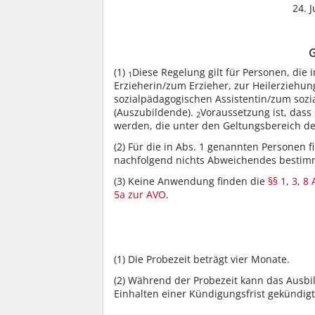
24. J
G
(1)
Diese Regelung gilt für Personen, die
1
Erzieherin/zum Erzieher, zur Heilerziehu
sozialpädagogischen Assistentin/zum soz
(Auszubildende).
Voraussetzung ist, dass
2
werden, die unter den Geltungsbereich d
(2)
Für die in Abs. 1 genannten Personen f
nachfolgend nichts Abweichendes bestimm
(3)
Keine Anwendung finden die
§§ 1
,
3
,
8 
5a zur AVO
.
(1)
Die Probezeit beträgt vier Monate.
(2)
Während der Probezeit kann das Ausbil
Einhalten einer Kündigungsfrist gekündig