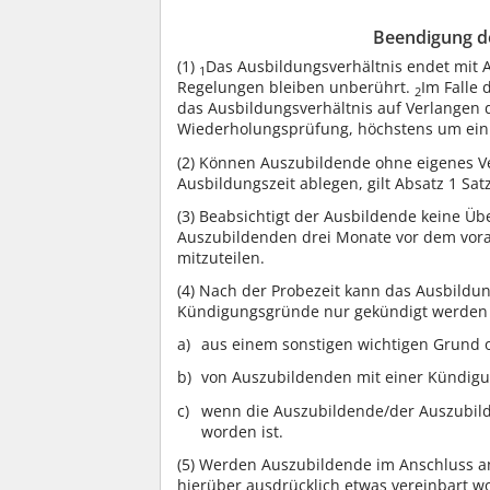
Beendigung de
(1)
Das Ausbildungsverhältnis endet mit 
1
Regelungen bleiben unberührt.
Im Falle 
2
das Ausbildungsverhältnis auf Verlangen
Wiederholungsprüfung, höchstens um ein 
(2)
Können Auszubildende ohne eigenes Ve
Ausbildungszeit ablegen, gilt Absatz 1 Sa
(3)
Beabsichtigt der Ausbildende keine Übe
Auszubildenden drei Monate vor dem vorau
mitzuteilen.
(4)
Nach der Probezeit kann das Ausbildun
Kündigungsgründe nur gekündigt werden
aus einem sonstigen wichtigen Grund o
von Auszubildenden mit einer Kündigun
wenn die Auszubildende/der Auszubild
worden ist.
(5)
Werden Auszubildende im Anschluss an 
hierüber ausdrücklich etwas vereinbart wor