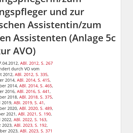
ngspfleger und zur
schen Assistentin/zum
en Assistenten (Anlage 5c
zur AVO)
7.04.2012,
ABl. 2012, S. 267
ndert durch VO vom
t 2012,
ABl. 2012, S. 335
,
er 2014,
ABl. 2014, S. 415
,
ber 2014,
ABl. 2014, S. 465
,
er 2016,
ABl. 2016, S. 441
,
ber 2018,
ABl. 2018, S. 375
,
l 2019,
ABI. 2019, S. 41
,
ber 2020,
ABl. 2020, S. 489
,
er 2021,
ABl. 2021, S. 190
,
l 2022,
ABl. 2022, S. 163
,
z 2023,
ABl. 2023, S. 192
,
ber 2023,
ABl. 2023, S. 371