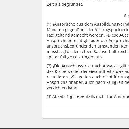
Zeit als begründet.
§ 
(1)
Ansprüche aus dem Ausbildungsverhält
1
Monaten gegenüber der Vertragspartnerin b
Fax) geltend gemacht werden.
Diese Aussc
2
Anspruchsberechtigte oder der Anspruchsb
anspruchsbegründenden Umständen Kenntn
müsste.
Für denselben Sachverhalt reich
3
später fällige Leistungen aus.
(2)
Die Ausschlussfrist nach Absatz 1 gilt
1
des Körpers oder der Gesundheit sowie aus
resultieren.
Sie gelten auch nicht für An
2
Anspruchsinhaber, auch nach Fälligkeit de
verzichten kann.
(3)
Absatz 1 gilt ebenfalls nicht für Anspr