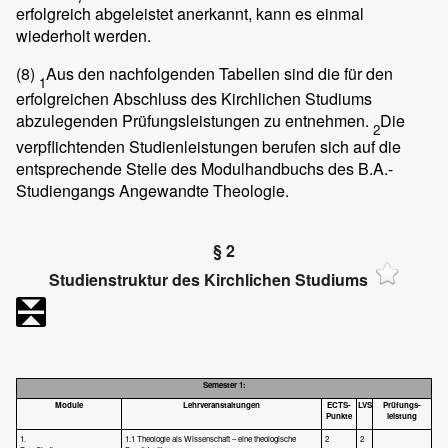
erfolgreich abgeleistet anerkannt, kann es einmal
wiederholt werden.
(8)
Aus den nachfolgenden Tabellen sind die für den
1
erfolgreichen Abschluss des Kirchlichen Studiums
abzulegenden Prüfungsleistungen zu entnehmen.
Die
2
verpflichtenden Studienleistungen berufen sich auf die
entsprechende Stelle des Modulhandbuchs des B.A.-
Studiengangs Angewandte Theologie.
§ 2
Studienstruktur des Kirchlichen Studiums
Semester 1:
Module
Lehrveranstaltungen
ECTS-
LVS
Prüfungs-
Punkte
leistung
1.
1.1 Theologie als Wissenschaft – eine theologische
2
2