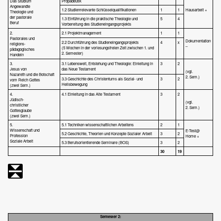
Das Studium
Propädeutik
Angewandte
1.2 Studienrelevante Schlüsselqualifikationen
1
1
Hausarbeit +
Theologie und
der pastorale
1.3 Einführung in die praktische Theologie und
5
4
Beruf
Vorbereitung des Studieneingangsprojekts
2.
2.1 Projektmanagement
1
1
Pastorales und
Dokumentation
2.2 Durchführung des Studieneingangsprojekts
4
x
religions-
–
(5 Wochen in der vorlesungsfreien Zeit zwischen 1. und
pädagogisches
2. Semester)
Handeln
3.
3.1 Lebenswelt, Entstehung und Theologie: Einleitung in
3
2
Jesus von
das Neue Testament
(vgl.
Nazareth und die Botschaft
2. Sem.)
3.3 Geschichte des Christentums als Sozial- und
3
2
vom Reich Gottes
Heilsbewegung
(zwei Sem.)
4.
4.1 Einleitung in das Alte Testament
3
2
Jüdisch-
(vgl.
christlicher
2. Sem.)
Gottesglaube
(zwei Sem.)
5.
5.1 Techniken wissenschaftlichen Arbeitens
2
1
Wissenschaft und
E-Test@
5.2 Geschichte, Theorien und Konzepte Sozialer Arbeit
3
2
Profession
Home +
Soziale Arbeit
5.3 Berufsorientierende Seminare (BOS)
3
2
30
19
Semester 2: