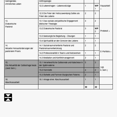
Gelingendes
Anthropologie
christliches Leben
12.2 Lebensfragen – Lebensvollzüge
1
WP
Hausarbeit
1
+
12.3 Die Feier der Heilszuwendung Gottes als
2
2
Feier des Lebens
13.
13.1 Das soziale und politische Engagement
3
2
Diakonische
biblischer Theologie
Pastoral
13.2 Diakonische Pastoral
3
WP
Protokoll +
2
13.3 Seelsorgliche Begleitung – Übungen
1
1
13.4 Spiritualität an den Grenzen des Lebens
1
1
14.
14.1 Sozialraumorientierte Pastoral und
2
2
Aktuelle Herausforderungen der
Pastoralraumentwicklung
pastoralen Praxis
E-Portfolio +
14.2 Professionalität in Teams und Netzwerken
1
1
14.3 Mediation und Konfliktmanagement
2
1
15.
15.1 Verantwortliche Gottesrede und Katechese in
5
3
Die Aktualität der Gottesfrage heute
der Spätmoderne
(vgl.
(zwei Sem.)
15.2 Homiletik
4
2
6. Sem.)
15.3 Ästhetik und Formen liturgischen Feierns
2
1
18.
18.1 Anlage einer Abschlussarbeit
1
1
Abschlussarbeit
30
22