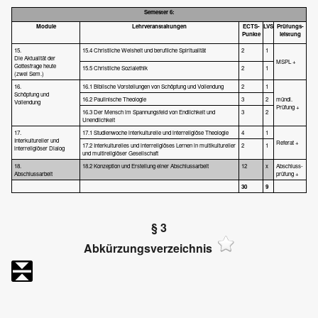
Semester 6:
Module
Lehrveranstaltungen
ECTS-
LVS
Prüfungs-
Punkte
leistung
15.
15.4 Christliche Weisheit und berufliche Spiritualität
2
1
Die Aktualität der
MSPL +
Gottesfrage heute
15.5 Christliche Sozialethik
2
1
(zwei Sem.)
16.
16.1 Biblische Vorstellungen von Schöpfung und Vollendung
2
1
Schöpfung und
16.2 Paulinische Theologie
3
2
mündl.
Vollendung
Prüfung +
16.3 Der Mensch im Spannungsfeld von Endlichkeit und
3
2
Unendlichkeit
17.
17.1 Studienwoche interkulturelle und interreligiöse Theologie
4
1
Interkultureller und
Referat +
17.2 Interkulturelles und interreligiöses Lernen in multikultureller
2
1
interreligiöser Dialog
und multireligiöser Gesellschaft
18.
18.2 Konzeption und Erstellung einer Abschlussarbeit
12
x
Abschluss-
Abschlussarbeit
prüfung +
30
9
§ 3
Abkürzungsverzeichnis