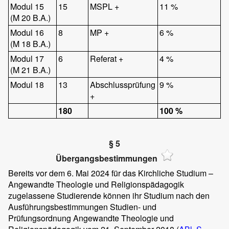
Modul 15
15
MSPL +
11 %
(M 20 B.A.)
Modul 16
8
MP +
6 %
(M 18 B.A.)
Modul 17
6
Referat +
4 %
(M 21 B.A.)
Modul 18
13
Abschlussprüfung
9 %
+
180
100 %
§ 5
Übergangsbestimmungen
Bereits vor dem 6. Mai 2024 für das Kirchliche Studium –
Angewandte Theologie und Religionspädagogik
zugelassene Studierende können ihr Studium nach den
Ausführungsbestimmungen Studien- und
Prüfungsordnung Angewandte Theologie und