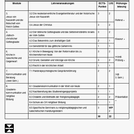
Module
Lehrveranstaltungen
ECTS-
LVS
Prüfungs-
Punkte
leistung
3.
3.2 Die neutestamentliche Evangelienliteratur und der historische
3
2
Jesus von
Jesus von Nazareth
Nazareth und die
Referat +
Botschaft vom
3.4 Jesus der Christus
3
2
Reich Gottes
4.
4.2 Der biblische Gottesglaube und das Selbstverständnis Israels
3
2
Jüdisch-
als Volk Gottes
christlicher
Klausur +
4.3 Das Bekenntnis zum dreifaltigen Gott
2
1
Gottesglaube
4.4 Sensibilität für das göttliche Geheimnis
1
1
6.
6.1 Kirche in Bewegung: Von der Reformation bis zu
3
2
Kirche in
Kirchenreformen heute
mündl.
Geschichte und
6.2 Grund, Gestalten und Vollzüge von Kirche
3
2
Prüfung +
Gegenwart
6.3 Recht in der kirchlichen Arbeit
1
1
7.
7.1 Pastoralpsychologische Gesprächsführung
2
2
Kommunikation und
(vgl.
Beratung
3. Sem.)
(zwei Sem.)
8.
8.1 Glaubenskommunikation in der Welt von heute
2
1
Glaubens-
8.2 Nachbereitung des Studieneingangsprojekts
1
1
kommunikation und
religiöse
8.3 Didaktik und Methodik der Religionspädagogik
2
2
Präsentation
Bildung
+
8.4 Schule als Ort religiöser Bildung
1
1
8.5 Spezifische Seminare zu religionspädagogischen und
3
WP
katechetischen Handlungsfeldern
2
30
22