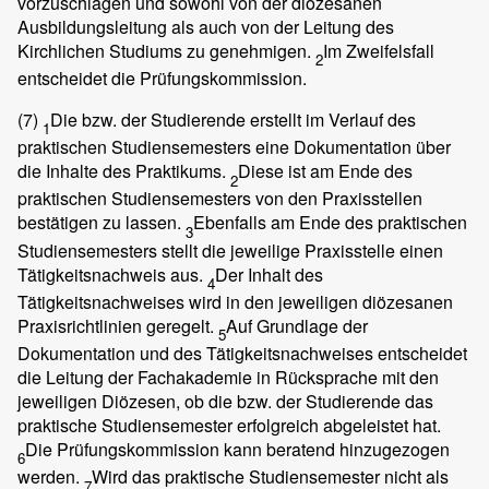
vorzuschlagen und sowohl von der diözesanen
Ausbildungsleitung als auch von der Leitung des
Kirchlichen Studiums zu genehmigen.
Im Zweifelsfall
2
entscheidet die Prüfungskommission.
(7)
Die bzw. der Studierende erstellt im Verlauf des
1
praktischen Studiensemesters eine Dokumentation über
die Inhalte des Praktikums.
Diese ist am Ende des
2
praktischen Studiensemesters von den Praxisstellen
bestätigen zu lassen.
Ebenfalls am Ende des praktischen
3
Studiensemesters stellt die jeweilige Praxisstelle einen
Tätigkeitsnachweis aus.
Der Inhalt des
4
Tätigkeitsnachweises wird in den jeweiligen diözesanen
Praxisrichtlinien geregelt.
Auf Grundlage der
5
Dokumentation und des Tätigkeitsnachweises entscheidet
die Leitung der Fachakademie in Rücksprache mit den
jeweiligen Diözesen, ob die bzw. der Studierende das
praktische Studiensemester erfolgreich abgeleistet hat.
Die Prüfungskommission kann beratend hinzugezogen
6
werden.
Wird das praktische Studiensemester nicht als
7