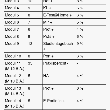
Modul 3
12
Ref +
8 %
Modul 4
9
KL +
6 %
Modul 5
8
E-Test@Home +
6 %
Modul 6
7
MP +
5 %
Modul 7
6
Prot +
4 %
Modul 8
9
Präs +
6 %
Modul 9
13
Studientagebuch
9 %
+
Modul 10
8
Port +
6 %
Modul 11
35
Praxisbericht -
-
(M 12 B.A.)
Modul 12
5
HA +
4 %
(M 13 B.A.)
Modul 13
8
Prot +
6 %
(M 14 B.A.)
Modul 14
5
E-Portfolio +
4 %
(M 15 B.A.)