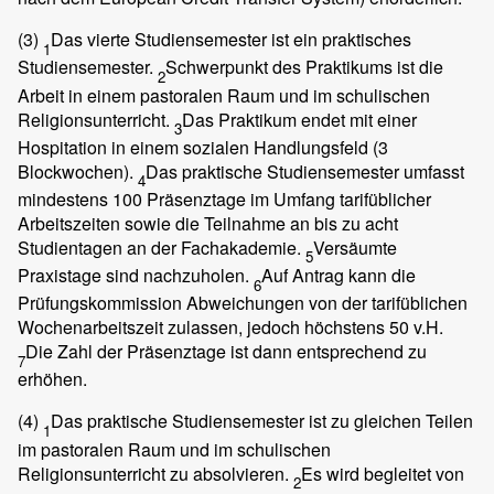
(3)
Das vierte Studiensemester ist ein praktisches
1
Studiensemester.
Schwerpunkt des Praktikums ist die
2
Arbeit in einem pastoralen Raum und im schulischen
Religionsunterricht.
Das Praktikum endet mit einer
3
Hospitation in einem sozialen Handlungsfeld (3
Blockwochen).
Das praktische Studiensemester umfasst
4
mindestens 100 Präsenztage im Umfang tarifüblicher
Arbeitszeiten sowie die Teilnahme an bis zu acht
Studientagen an der Fachakademie.
Versäumte
5
Praxistage sind nachzuholen.
Auf Antrag kann die
6
Prüfungskommission Abweichungen von der tarifüblichen
Wochenarbeitszeit zulassen, jedoch höchstens 50 v.H.
Die Zahl der Präsenztage ist dann entsprechend zu
7
erhöhen.
(4)
Das praktische Studiensemester ist zu gleichen Teilen
1
im pastoralen Raum und im schulischen
Religionsunterricht zu absolvieren.
Es wird begleitet von
2