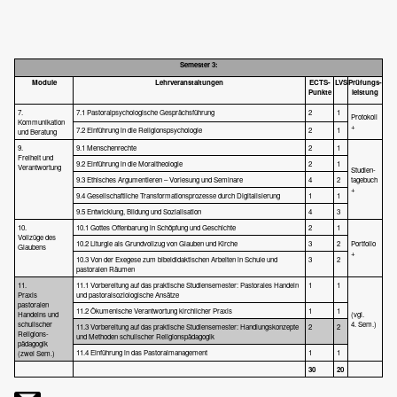
Semester 3:
Module
Lehrveranstaltungen
ECTS-
LVS
Prüfungs-
Punkte
leistung
7.
7.1 Pastoralpsychologische Gesprächsführung
2
1
Protokoll
Kommunikation
+
7.2 Einführung in die Religionspsychologie
2
1
und Beratung
9.
9.1 Menschenrechte
2
1
Freiheit und
9.2 Einführung in die Moraltheologie
2
1
Verantwortung
Studien-
9.3 Ethisches Argumentieren – Vorlesung und Seminare
4
2
tagebuch
+
9.4 Gesellschaftliche Transformationsprozesse durch Digitalisierung
1
1
9.5 Entwicklung, Bildung und Sozialisation
4
3
10.
10.1 Gottes Offenbarung in Schöpfung und Geschichte
2
1
Vollzüge des
10.2 Liturgie als Grundvollzug von Glauben und Kirche
3
2
Portfolio
Glaubens
+
10.3 Von der Exegese zum bibeldidaktischen Arbeiten in Schule und
3
2
pastoralen Räumen
11.
11.1 Vorbereitung auf das praktische Studiensemester: Pastorales Handeln
1
1
Praxis
und pastoralsoziologische Ansätze
pastoralen
11.2 Ökumenische Verantwortung kirchlicher Praxis
1
1
Handelns und
(vgl.
schulischer
4. Sem.)
11.3 Vorbereitung auf das praktische Studiensemester: Handlungskonzepte
2
2
Religions-
und Methoden schulischer Religionspädagogik
pädagogik
11.4 Einführung in das Pastoralmanagement
1
1
(zwei Sem.)
30
20