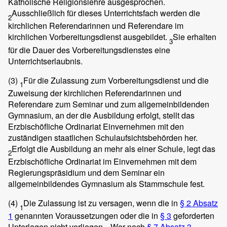
Katholische Religionslehre ausgesprochen.
Ausschließlich für dieses Unterrichtsfach werden die
2
kirchlichen Referendarinnen und Referendare im
kirchlichen Vorbereitungsdienst ausgebildet.
Sie erhalten
3
für die Dauer des Vorbereitungsdienstes eine
Unterrichtserlaubnis.
(3)
Für die Zulassung zum Vorbereitungsdienst und die
1
Zuweisung der kirchlichen Referendarinnen und
Referendare zum Seminar und zum allgemeinbildenden
Gymnasium, an der die Ausbildung erfolgt, stellt das
Erzbischöfliche Ordinariat Einvernehmen mit den
zuständigen staatlichen Schulaufsichtsbehörden her.
Erfolgt die Ausbildung an mehr als einer Schule, legt das
2
Erzbischöfliche Ordinariat im Einvernehmen mit dem
Regierungspräsidium und dem Seminar ein
allgemeinbildendes Gymnasium als Stammschule fest.
(4)
Die Zulassung ist zu versagen, wenn die in
§ 2 Absatz
1
1
genannten Voraussetzungen oder die in
§ 3
geforderten
Unterlagen nicht vorliegen.
Wer nach
§ 7 Absatz 3