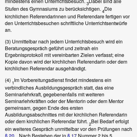
mindestens einen Unterrichtsbesuch.
Dabei sind alle
3
Stufen des Gymnasiums zu berücksichtigen.
Die
4
kirchlichen Referendarinnen und Referendare fertigen vor
den Unterrichtsbesuchen schriftliche Unterrichtsentwürfe
an.
(3)
Unmittelbar nach jedem Unterrichtsbesuch wird ein
Beratungsgespräch geführt und zeitnah ein
Ergebnisprotokoll mit vereinbarten Zielen verfasst; eine
Kopie davon wird der kirchlichen Referendarin oder dem
kirchlichen Referendar ausgehändigt.
(4)
Im Vorbereitungsdienst findet mindestens ein
1
verbindliches Ausbildungsgespräch statt, das eine
Seminarlehrkraft, gegebenenfalls mit weiteren
Seminarlehrkräften oder der Mentorin oder dem Mentor
gemeinsam, gegen Ende des ersten
Ausbildungsabschnittes mit der kirchlichen Referendarin
oder dem kirchlichen Referendar führt.
Bei Bedarf erfolgt
2
ein weiteres Gespräch unmittelbar vor den Prüfungen nach
§ 20
.
Nach Bestehen der in
§ 17
Nummer 2 bis 5