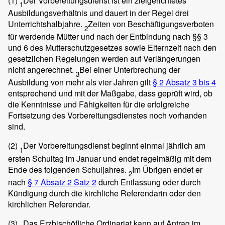
(1)
Der Vorbereitungsdienst ist ein zielgerichtetes
1
Ausbildungsverhältnis und dauert in der Regel drei
Unterrichtshalbjahre.
Zeiten von Beschäftigungsverboten
2
für werdende Mütter und nach der Entbindung nach §§ 3
und 6 des Mutterschutzgesetzes sowie Elternzeit nach den
gesetzlichen Regelungen werden auf Verlängerungen
nicht angerechnet.
Bei einer Unterbrechung der
3
Ausbildung von mehr als vier Jahren gilt
§ 2 Absatz 3 bis 4
entsprechend und mit der Maßgabe, dass geprüft wird, ob
die Kenntnisse und Fähigkeiten für die erfolgreiche
Fortsetzung des Vorbereitungsdienstes noch vorhanden
sind.
(2)
Der Vorbereitungsdienst beginnt einmal jährlich am
1
ersten Schultag im Januar und endet regelmäßig mit dem
Ende des folgenden Schuljahres.
Im Übrigen endet er
2
nach
§ 7 Absatz 2 Satz 2
durch Entlassung oder durch
Kündigung durch die kirchliche Referendarin oder den
kirchlichen Referendar.
(3)
Das Erzbischöfliche Ordinariat kann auf Antrag im