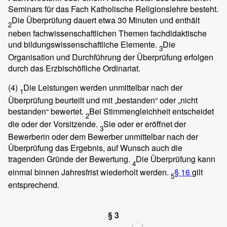
Seminars für das Fach Katholische Religionslehre besteht.
Die Überprüfung dauert etwa 30 Minuten und enthält
2
neben fachwissenschaftlichen Themen fachdidaktische
und bildungswissenschaftliche Elemente.
Die
3
Organisation und Durchführung der Überprüfung erfolgen
durch das Erzbischöfliche Ordinariat.
(4)
Die Leistungen werden unmittelbar nach der
1
Überprüfung beurteilt und mit „bestanden“ oder „nicht
bestanden“ bewertet.
Bei Stimmengleichheit entscheidet
2
die oder der Vorsitzende.
Sie oder er eröffnet der
3
Bewerberin oder dem Bewerber unmittelbar nach der
Überprüfung das Ergebnis, auf Wunsch auch die
tragenden Gründe der Bewertung.
Die Überprüfung kann
4
einmal binnen Jahresfrist wiederholt werden.
§ 16
gilt
5
entsprechend.
§ 3