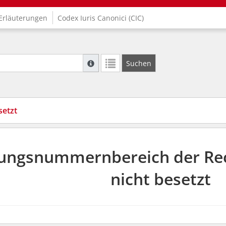
Erläuterungen
Codex Iuris Canonici (CIC)
Suche mit Platzhalter "*", Bsp. Pfarrer*, f
Suchen
Weitere Suchoperatoren finden Sie in unse
setzt
ungsnummernbereich der Rec
nicht besetzt