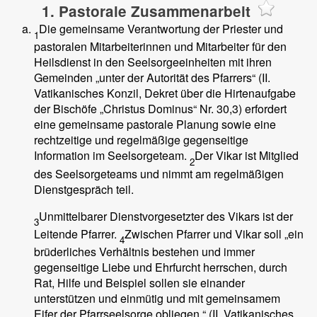
1. Pastorale Zusammenarbeit
Die gemeinsame Verantwortung der Priester und
1
pastoralen Mitarbeiterinnen und Mitarbeiter für den
Heilsdienst in den Seelsorgeeinheiten mit ihren
Gemeinden „unter der Autorität des Pfarrers“ (II.
Vatikanisches Konzil, Dekret über die Hirtenaufgabe
der Bischöfe „Christus Dominus“ Nr. 30,3) erfordert
eine gemeinsame pastorale Planung sowie eine
rechtzeitige und regelmäßige gegenseitige
Information im Seelsorgeteam.
Der Vikar ist Mitglied
2
des Seelsorgeteams und nimmt am regelmäßigen
Dienstgespräch teil.
Unmittelbarer Dienstvorgesetzter des Vikars ist der
3
Leitende Pfarrer.
Zwischen Pfarrer und Vikar soll „ein
4
brüderliches Verhältnis bestehen und immer
gegenseitige Liebe und Ehrfurcht herrschen, durch
Rat, Hilfe und Beispiel sollen sie einander
unterstützen und einmütig und mit gemeinsamem
Eifer der Pfarrseelsorge obliegen.“ (II. Vatikanisches