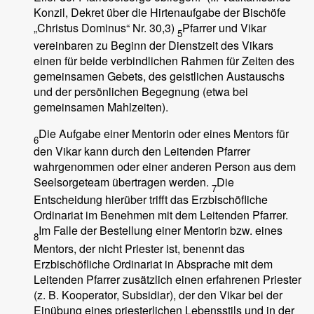
Konzil, Dekret über die Hirtenaufgabe der Bischöfe
„Christus Dominus“ Nr. 30,3)
Pfarrer und Vikar
5
vereinbaren zu Beginn der Dienstzeit des Vikars
einen für beide verbindlichen Rahmen für Zeiten des
gemeinsamen Gebets, des geistlichen Austauschs
und der persönlichen Begegnung (etwa bei
gemeinsamen Mahlzeiten).
Die Aufgabe einer Mentorin oder eines Mentors für
6
den Vikar kann durch den Leitenden Pfarrer
wahrgenommen oder einer anderen Person aus dem
Seelsorgeteam übertragen werden.
Die
7
Entscheidung hierüber trifft das Erzbischöfliche
Ordinariat im Benehmen mit dem Leitenden Pfarrer.
Im Falle der Bestellung einer Mentorin bzw. eines
8
Mentors, der nicht Priester ist, benennt das
Erzbischöfliche Ordinariat in Absprache mit dem
Leitenden Pfarrer zusätzlich einen erfahrenen Priester
(z. B. Kooperator, Subsidiar), der den Vikar bei der
Einübung eines priesterlichen Lebensstils und in der