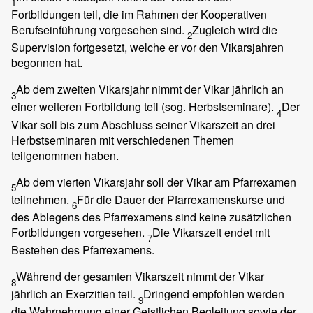
1
Fortbildungen teil, die im Rahmen der Kooperativen
Berufseinführung vorgesehen sind.
Zugleich wird die
2
Supervision fortgesetzt, welche er vor den Vikarsjahren
begonnen hat.
Ab dem zweiten Vikarsjahr nimmt der Vikar jährlich an
3
einer weiteren Fortbildung teil (sog. Herbstseminare).
Der
4
Vikar soll bis zum Abschluss seiner Vikarszeit an drei
Herbstseminaren mit verschiedenen Themen
teilgenommen haben.
Ab dem vierten Vikarsjahr soll der Vikar am Pfarrexamen
5
teilnehmen.
Für die Dauer der Pfarrexamenskurse und
6
des Ablegens des Pfarrexamens sind keine zusätzlichen
Fortbildungen vorgesehen.
Die Vikarszeit endet mit
7
Bestehen des Pfarrexamens.
Während der gesamten Vikarszeit nimmt der Vikar
8
jährlich an Exerzitien teil.
Dringend empfohlen werden
9
die Wahrnehmung einer Geistlichen Begleitung sowie der