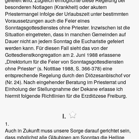
gefeiert wird. Zugleich ermöglichte diese Regelung bei
besonderen Notlagen (Krankheit) oder akutem
Priestermangel infolge der Urlaubszeit unter bestimmten
Voraussetzungen auch die Feier eines
Sonntagsgottesdienstes ohne Priester. Inzwischen ist die
Situation eingetreten, dass in manchen Gemeinden auf
Dauer nicht an jedem Sonntag die Eucharistie gefeiert
werden kann. Für diesen Fall sieht das von der
Gottesdienstkongregation am 2. Juni 1988 erlassene
„Direktorium für die Feier von Sonntagsgottesdiensten
ohne Priester“ (s. Notitiae 1988, S. 366-378) eine
entsprechende Regelung durch den Diözesanbischof vor
(Nr. 24). Nach eingehender Beratung im Priesterrat und
Einholung der Stellungnahme der Dekane erlasse ich
hiermit folgende Richtlinien für die Erzdiözese Freiburg.
I.
1.
Auch in Zukunft muss unsere Sorge darauf gerichtet sein,
dass möglichst alle Gläubigen am Sonntag die Heilige