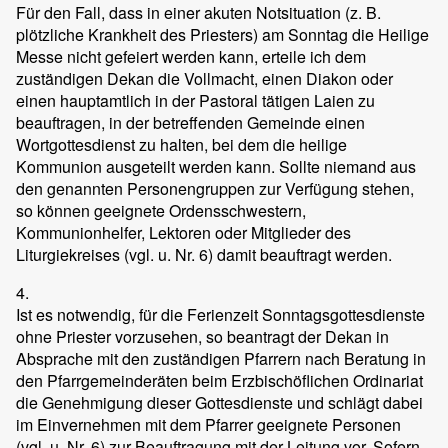
Für den Fall, dass in einer akuten Notsituation (z. B.
plötzliche Krankheit des Priesters) am Sonntag die Heilige
Messe nicht gefeiert werden kann, erteile ich dem
zuständigen Dekan die Vollmacht, einen Diakon oder
einen hauptamtlich in der Pastoral tätigen Laien zu
beauftragen, in der betreffenden Gemeinde einen
Wortgottesdienst zu halten, bei dem die heilige
Kommunion ausgeteilt werden kann. Sollte niemand aus
den genannten Personengruppen zur Verfügung stehen,
so können geeignete Ordensschwestern,
Kommunionhelfer, Lektoren oder Mitglieder des
Liturgiekreises (vgl. u. Nr. 6) damit beauftragt werden.
4.
Ist es notwendig, für die Ferienzeit Sonntagsgottesdienste
ohne Priester vorzusehen, so beantragt der Dekan in
Absprache mit den zuständigen Pfarrern nach Beratung in
den Pfarrgemeinderäten beim Erzbischöflichen Ordinariat
die Genehmigung dieser Gottesdienste und schlägt dabei
im Einvernehmen mit dem Pfarrer geeignete Personen
(vgl. u. Nr. 6) zur Beauftragung mit der Leitung vor. Sofern