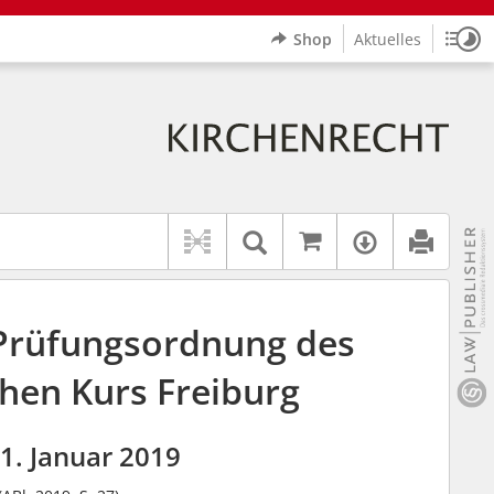
Shop
Aktuelles
Sitz
Logo Erzbistum Freiburg
indet auch: "Pfarrerinitiative" oder "Pfarrerausschuss".
rer Hilfe.
wbv K
Auf kirchenrec
Textsuche im Doku
Verfügbar
 Prüfungsordnung des
hen Kurs Freiburg
1. Januar 2019