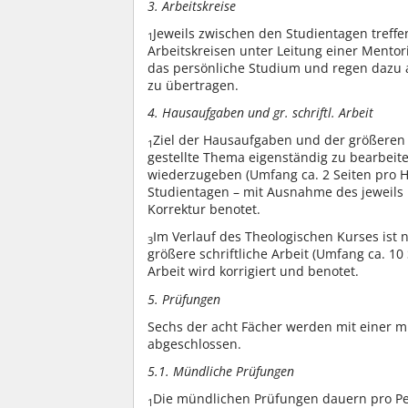
3. Arbeitskreise
Jeweils zwischen den Studientagen treff
1
Arbeitskreisen unter Leitung einer Mento
das persönliche Studium und regen dazu a
zu übertragen.
4. Hausaufgaben und gr. schriftl. Arbeit
Ziel der Hausaufgaben und der größeren sc
1
gestellte Thema eigenständig zu bearbeit
wiederzugeben (Umfang ca. 2 Seiten pro 
Studientagen – mit Ausnahme des jeweils 
Korrektur benotet.
Im Verlauf des Theologischen Kurses ist
3
größere schriftliche Arbeit (Umfang ca. 10
Arbeit wird korrigiert und benotet.
5. Prüfungen
Sechs der acht Fächer werden mit einer mü
abgeschlossen.
5.1. Mündliche Prüfungen
Die mündlichen Prüfungen dauern pro P
1