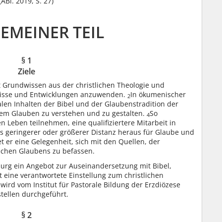
(ABl. 2019, S. 27)
GEMEINER TEIL
§ 1
Ziele
t Grundwissen aus der christlichen Theologie und
gnisse und Entwicklungen anzuwenden.
In ökumenischer
2
alen Inhalten der Bibel und der Glaubenstradition der
 dem Glauben zu verstehen und zu gestalten.
So
4
en Leben teilnehmen, eine qualifiziertere Mitarbeit in
us geringerer oder größerer Distanz heraus für Glaube und
et er eine Gelegenheit, sich mit den Quellen, der
ichen Glaubens zu befassen.
burg ein Angebot zur Auseinandersetzung mit Bibel,
 eine verantwortete Einstellung zum christlichen
wird vom Institut für Pastorale Bildung der Erzdiözese
tellen durchgeführt.
§ 2