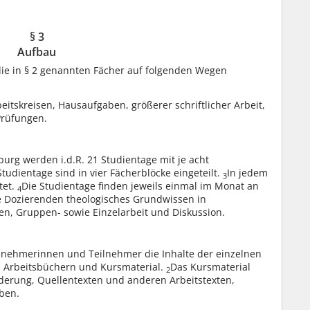
§ 3
Aufbau
ie in § 2 genannten Fächer auf folgenden Wegen
itskreisen, Hausaufgaben, größerer schriftlicher Arbeit,
Prüfungen.
burg werden i.d.R. 21 Studientage mit je acht
Studientage sind in vier Fächerblöcke eingeteilt.
In jedem
3
tet.
Die Studientage finden jeweils einmal im Monat an
4
e Dozierenden theologisches Grundwissen in
en, Gruppen- sowie Einzelarbeit und Diskussion.
lnehmerinnen und Teilnehmer die Inhalte der einzelnen
on Arbeitsbüchern und Kursmaterial.
Das Kursmaterial
2
ederung, Quellentexten und anderen Arbeitstexten,
ben.