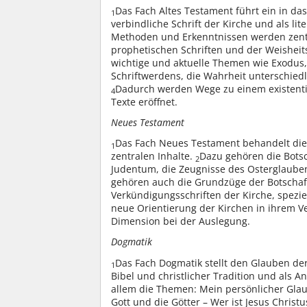
Das Fach Altes Testament führt ein in das
1
verbindliche Schrift der Kirche und als li
Methoden und Erkenntnissen werden zentr
prophetischen Schriften und der Weisheits
wichtige und aktuelle Themen wie Exodus,
Schriftwerdens, die Wahrheit unterschied
Dadurch werden Wege zu einem existentie
4
Texte eröffnet.
Neues Testament
Das Fach Neues Testament behandelt die
1
zentralen Inhalte.
Dazu gehören die Botsc
2
Judentum, die Zeugnisse des Osterglaube
gehören auch die Grundzüge der Botschaft
Verkündigungsschriften der Kirche, spezie
neue Orientierung der Kirchen in ihrem V
Dimension bei der Auslegung.
Dogmatik
Das Fach Dogmatik stellt den Glauben der 
1
Bibel und christlicher Tradition und als An
allem die Themen: Mein persönlicher Glau
Gott und die Götter – Wer ist Jesus Christ