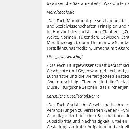
bewirken die Sakramente?
– Was dürfen w
6
Moraltheologie
Das Fach Moraltheologie setzt an bei der
1
und Sozialwissenschaften Prinzipien und
im Horizont des christlichen Glaubens.
Zu
2
Werte, Normen, Tugenden, Gewissen, Sch
Moraltheologie); dann Themen wie Schutz
Fortpflanzungsmedizin, Umgang mit Aggres
Liturgiewissenschaft
Das Fach Liturgiewissenschaft befasst si
1
Geschichte und Gegenwart gefeiert und g
Eucharistie und die Vielfalt gottesdienstl
Weitere wichtige Themen sind die Gestalt
3
Musik, liturgische Zeichen, das Kirchenja
Christliche Gesellschaftslehre
Das Fach Christliche Gesellschaftslehre v
1
Veränderungen zu verstehen (Sehen).
Chr
2
Grundlage der biblischen Botschaft und der 
Subsidiarität und Nachhaltigkeit (Urteilen)
Gestaltung zentraler Aufgaben und aktuell