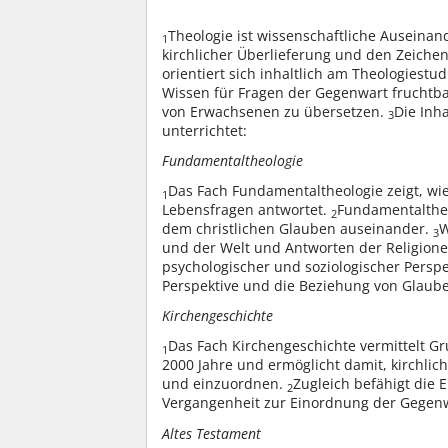
Theologie ist wissenschaftliche Auseinan
1
kirchlicher Überlieferung und den Zeichen
orientiert sich inhaltlich am Theologiestu
Wissen für Fragen der Gegenwart fruchtb
von Erwachsenen zu übersetzen.
Die Inh
3
unterrichtet:
Fundamentaltheologie
Das Fach Fundamentaltheologie zeigt, wie
1
Lebensfragen antwortet.
Fundamentaltheo
2
dem christlichen Glauben auseinander.
W
3
und der Welt und Antworten der Religione
psychologischer und soziologischer Perspek
Perspektive und die Beziehung von Glaub
Kirchengeschichte
Das Fach Kirchengeschichte vermittelt G
1
2000 Jahre und ermöglicht damit, kirchlich
und einzuordnen.
Zugleich befähigt die E
2
Vergangenheit zur Einordnung der Gegen
Altes Testament