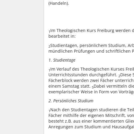
(Handeln).
Im Theologischen Kurs Freiburg werden d
1
bearbeitet in:
Studientagen, persönlichem Studium, Arbe
2
mündlichen Prüfungen und schriftlichen 
1. Studientage
Im Verlauf des Theologischen Kurses Frei
1
Unterrichtsstunden durchgeführt.
Diese 
2
Fächerblock werden zwei Fächer unterrich
einem Samstag statt.
Dabei vermitteln di
5
exemplarischer Weise in Form von Vorträg
2. Persönliches Studium
Nach den Studientagen studieren die Tei
1
Fächer mithilfe der eigenen Mitschrift, v
besteht z.B. aus einer kommentierten Gli
Anregungen zum Studium und Hausaufga