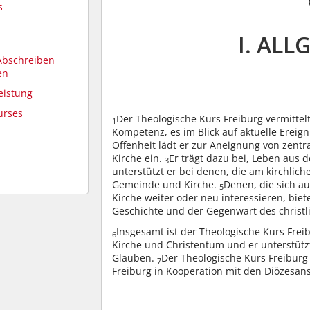
s
I. ALL
Abschreiben
en
eistung
urses
Der Theologische Kurs Freiburg vermittel
1
Kompetenz, es im Blick auf aktuelle Erei
n
Offenheit lädt er zur Aneignung von zentr
Kirche ein.
Er trägt dazu bei, Leben aus
3
unterstützt er bei denen, die am kirchlich
Gemeinde und Kirche.
Denen, die sich a
5
Kirche weiter oder neu interessieren, biet
Geschichte und der Gegenwart des christl
Insgesamt ist der Theologische Kurs Frei
6
Kirche und Christentum und er unterstützt
Glauben.
Der Theologische Kurs Freiburg 
7
Freiburg in Kooperation mit den Diözesans