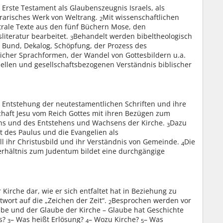
 Erste Testament als Glaubenszeugnis Israels, als
terarisches Werk von Weltrang.
Mit wissenschaftlichen
2
ale Texte aus den fünf Büchern Mose, den
literatur bearbeitet.
Behandelt werden bibeltheologisch
3
 Bund, Dekalog, Schöpfung, der Prozess des
licher Sprachformen, der Wandel von Gottesbildern u.a.
llen und gesellschaftsbezogenen Verständnis biblischer
 Entstehung der neutestamentlichen Schriften und ihre
haft Jesu vom Reich Gottes mit ihren Bezügen zum
ns und des Entstehens und Wachsens der Kirche.
Dazu
3
 des Paulus und die Evangelien als
ll ihr Christusbild und ihr Verständnis von Gemeinde.
Die
4
erhältnis zum Judentum bildet eine durchgängige
Kirche dar, wie er sich entfaltet hat in Beziehung zu
twort auf die „Zeichen der Zeit“.
Besprochen werden vor
2
be und der Glaube der Kirche – Glaube hat Geschichte
us?
– Was heißt Erlösung?
– Wozu Kirche?
– Was
3
4
5