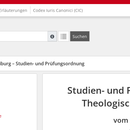
Erläuterungen
Codex Iuris Canonici (CIC)
Suche mit Platzhalter "*", Bsp. Pfarrer*, f
Suchen
Weitere Suchoperatoren finden Sie in unse
iburg – Studien- und Prüfungsordnung
Studien- und
Theologisc
e
vom 