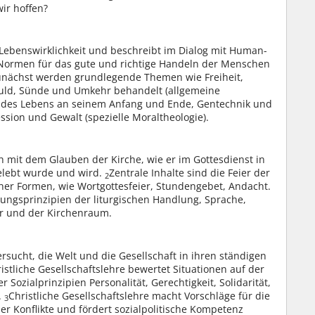
ir hoffen?
 Lebenswirklichkeit und beschreibt im Dialog mit Human-
 Normen für das gute und richtige Handeln der Menschen
nächst werden grundlegende Themen wie Freiheit,
uld, Sünde und Umkehr behandelt (allgemeine
 des Lebens an seinem Anfang und Ende, Gentechnik und
sion und Gewalt (spezielle Moraltheologie).
ch mit dem Glauben der Kirche, wie er im Gottesdienst in
elebt wurde und wird.
Zentrale Inhalte sind die Feier der
2
icher Formen, wie Wortgottesfeier, Stundengebet, Andacht.
ungsprinzipien der liturgischen Handlung, Sprache,
hr und der Kirchenraum.
ersucht, die Welt und die Gesellschaft in ihren ständigen
istliche Gesellschaftslehre bewertet Situationen auf der
Sozialprinzipien Personalität, Gerechtigkeit, Solidarität,
.
Christliche Gesellschaftslehre macht Vorschläge für die
3
er Konflikte und fördert sozialpolitische Kompetenz