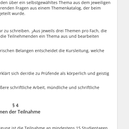
den über ein selbstgewähltes Thema aus dem jeweiligen
ozierenden Fragen aus einem Themenkatalog, der beim
eteilt wurde.
ur zu schreiben.
Aus jeweils drei Themen pro Fach, die
2
 die Teilnehmenden ein Thema aus und bearbeiten
rischen Belangen entscheidet die Kursleitung, welche
lärt sich der/die zu Prüfende als körperlich und geistig
ere schriftliche Arbeit, mündliche und schriftliche
§ 4
men der Teilnahme
igung ist die Teilnahme an mindestens 15 Studientagen