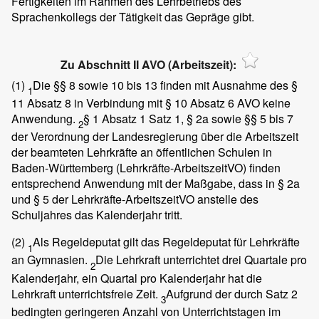
Fertigkeiten im Rahmen des Lehrbetriebs des
Sprachenkollegs der Tätigkeit das Gepräge gibt.
Zu Abschnitt II AVO (Arbeitszeit):
(1)
Die §§ 8 sowie 10 bis 13 finden mit Ausnahme des §
1
11 Absatz 8 in Verbindung mit § 10 Absatz 6 AVO keine
Anwendung.
§ 1 Absatz 1 Satz 1, § 2a sowie §§ 5 bis 7
2
der Verordnung der Landesregierung über die Arbeitszeit
der beamteten Lehrkräfte an öffentlichen Schulen in
Baden-Württemberg (Lehrkräfte-ArbeitszeitVO) finden
entsprechend Anwendung mit der Maßgabe, dass in § 2a
und § 5 der Lehrkräfte-ArbeitszeitVO anstelle des
Schuljahres das Kalenderjahr tritt.
(2)
Als Regeldeputat gilt das Regeldeputat für Lehrkräfte
1
an Gymnasien.
Die Lehrkraft unterrichtet drei Quartale pro
2
Kalenderjahr, ein Quartal pro Kalenderjahr hat die
Lehrkraft unterrichtsfreie Zeit.
Aufgrund der durch Satz 2
3
bedingten geringeren Anzahl von Unterrichtstagen im