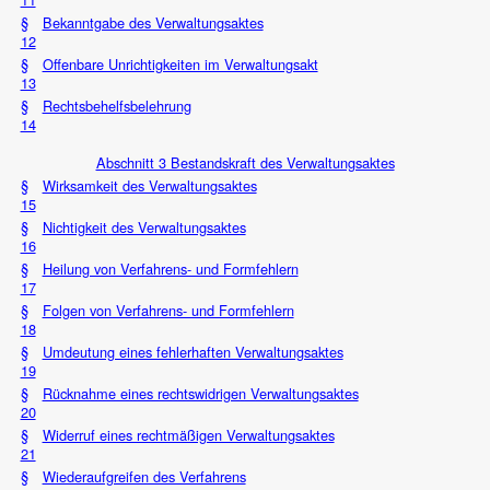
§
Bekanntgabe des Verwaltungsaktes
12
§
Offenbare Unrichtigkeiten im Verwaltungsakt
13
§
Rechtsbehelfsbelehrung
14
Abschnitt 3 Bestandskraft des Verwaltungsaktes
§
Wirksamkeit des Verwaltungsaktes
15
§
Nichtigkeit des Verwaltungsaktes
16
§
Heilung von Verfahrens- und Formfehlern
17
§
Folgen von Verfahrens- und Formfehlern
18
§
Umdeutung eines fehlerhaften Verwaltungsaktes
19
§
Rücknahme eines rechtswidrigen Verwaltungsaktes
20
§
Widerruf eines rechtmäßigen Verwaltungsaktes
21
§
Wiederaufgreifen des Verfahrens