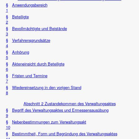
§
Anwendungsbereich
1
§
Beteiligte
2
§
Bevollmächtigte und Beistände
3
§
Verfahrensgrundsätze
4
§
Anhörung
5
§
Akteneinsicht durch Beteiligte
6
§
Fristen und Termine
7
§
Wiedereinsetzung in den vorigen Stand
8
Abschnitt 2 Zustandekommen des Verwaltungsaktes
§
Begriff des Verwaltungsaktes und Ermessensausübung
9
§
Nebenbestimmungen zum Verwaltungsakt
10
§
Bestimmtheit, Form und Begründung des Verwaltungsaktes
11