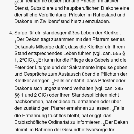
Zur Teilnahme besteht für alle Priester im aktiven
3
Dienst, Subsidiare und hauptberuflichen Diakone eine
dienstliche Verpflichtung, Priester im Ruhestand und
Diakone im Zivilberuf sind hierzu einzuladen.
Sorge für ein standesgemäßes Leben der Kleriker:
Der Dekan trägt zusammen mit den Pfarrern seines
1
Dekanats Mitsorge dafür, dass die Kleriker ein ihrem
Stand entsprechendes Leben führen (vgl. can. 555 §
1, 2°CIC).
Er kann für die Pflege des Gebets und die
2
Feier der Liturgie und der Sakramente Impulse geben
und Gespräche zum Austausch über die Pflichten der
Kleriker anregen.
Falls er erfährt, dass Priester oder
3
Diakone sich ungeziemend verhalten (vgl. can. 285
§§ 1 und 2 CIC) oder ihren Standespflichten nicht
nachkommen, hat er diese zu ermahnen oder über
den zuständigen Pfarrer ermahnen zu lassen.
Falls
4
die Ermahnung fruchtlos bleibt, hat er ggf. das
Erzbischöfliche Ordinariat zu informieren.
Der Dekan
5
nimmt im Rahmen der Gesundheitsvorsorge für