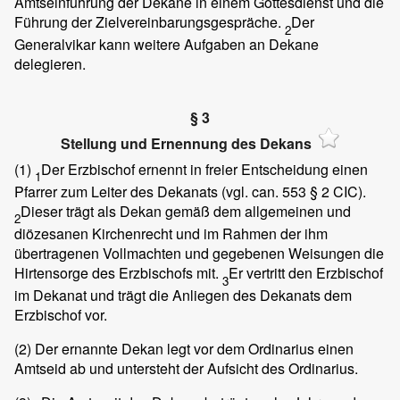
Amtseinführung der Dekane in einem Gottesdienst und die
Führung der Zielvereinbarungsgespräche.
Der
2
Generalvikar kann weitere Aufgaben an Dekane
delegieren.
§ 3
Stellung und Ernennung des Dekans
(1)
Der Erzbischof ernennt in freier Entscheidung einen
1
Pfarrer zum Leiter des Dekanats (vgl. can. 553 § 2 CIC).
Dieser trägt als Dekan gemäß dem allgemeinen und
2
diözesanen Kirchenrecht und im Rahmen der ihm
übertragenen Vollmachten und gegebenen Weisungen die
Hirtensorge des Erzbischofs mit.
Er vertritt den Erzbischof
3
im Dekanat und trägt die Anliegen des Dekanats dem
Erzbischof vor.
(2)
Der ernannte Dekan legt vor dem Ordinarius einen
Amtseid ab und untersteht der Aufsicht des Ordinarius.