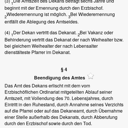
(3)
Die Amtszeit des Dekans beträgt sechs Jahre und
1
beginnt mit der Ernennung durch den Erzbischof.
Wiederernennung ist möglich.
Bei Wiederernennung
2
3
entfällt die Ablegung des Amtseides.
(4)
Der Dekan vertritt das Dekanat.
Bei Vakanz oder
1
2
Behinderung vertritt das Dekanat der nach Weihealter bzw.
bei gleichem Weihealter der nach Lebensalter
dienstälteste Pfarrer im Dekanat.
§ 4
Beendigung des Amtes
Das Amt des Dekans erlischt mit dem vom
Erzbischöflichen Ordinariat mitgeteilten Ablauf seiner
Amtszeit, mit Vollendung des 70. Lebensjahres, durch
Eintritt in den Ruhestand, durch Annahme seines Verzichts
auf die Pfarrei oder auf das Dekaneamt, durch Übernahme
einer Stelle außerhalb des Dekanats, durch Abberufung
durch den Erzbischof sowie durch den Tod.