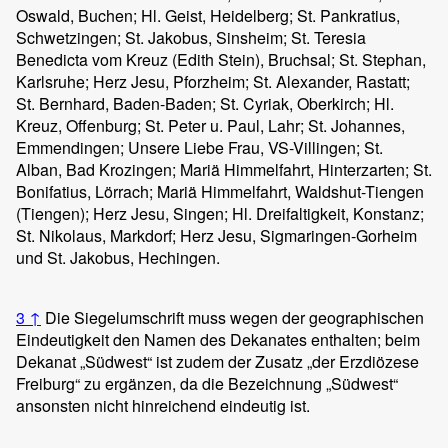
Oswald, Buchen; Hl. Geist, Heidelberg; St. Pankratius,
Schwetzingen; St. Jakobus, Sinsheim; St. Teresia
Benedicta vom Kreuz (Edith Stein), Bruchsal; St. Stephan,
Karlsruhe; Herz Jesu, Pforzheim; St. Alexander, Rastatt;
St. Bernhard, Baden-Baden; St. Cyriak, Oberkirch; Hl.
Kreuz, Offenburg; St. Peter u. Paul, Lahr; St. Johannes,
Emmendingen; Unsere Liebe Frau, VS-Villingen; St.
Alban, Bad Krozingen; Mariä Himmelfahrt, Hinterzarten; St.
Bonifatius, Lörrach; Mariä Himmelfahrt, Waldshut-Tiengen
(Tiengen); Herz Jesu, Singen; Hl. Dreifaltigkeit, Konstanz;
St. Nikolaus, Markdorf; Herz Jesu, Sigmaringen-Gorheim
und St. Jakobus, Hechingen.
3
↑
Die Siegelumschrift muss wegen der geographischen
Eindeutigkeit den Namen des Dekanates enthalten; beim
Dekanat „Südwest“ ist zudem der Zusatz „der Erzdiözese
Freiburg“ zu ergänzen, da die Bezeichnung „Südwest“
ansonsten nicht hinreichend eindeutig ist.